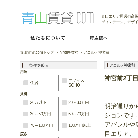
青山エリア周辺の高級
ヴィンテージ、デザイ
青山賃貸.comトップ
＞
全物件検索
＞ アコルデ神宮前
アコルデ神宮
用途
神宮前2丁
オフィス･
住居
SOHO
賃料
20万以下
20～30万円
明治通りか
30～50万円
50～70万円
ションです
アパレルや
70～100万円
100万円以上
目エリア。
広さ