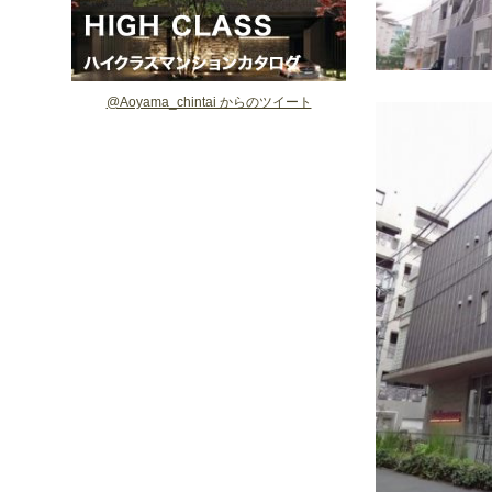
@Aoyama_chintai からのツイート