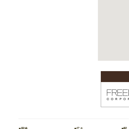
■用途
■広さ
■駅