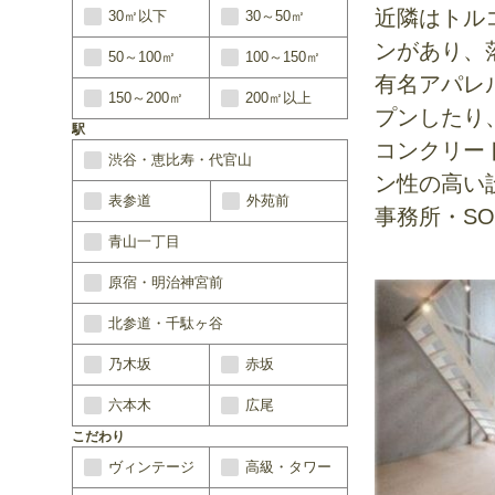
近隣はトル
30㎡以下
30～50㎡
ンがあり、
50～100㎡
100～150㎡
有名アパレ
150～200㎡
200㎡以上
プンしたり
駅
コンクリー
渋谷・恵比寿・代官山
ン性の高い
表参道
外苑前
事務所・S
青山一丁目
原宿・明治神宮前
北参道・千駄ヶ谷
乃木坂
赤坂
六本木
広尾
こだわり
ヴィンテージ
高級・タワー