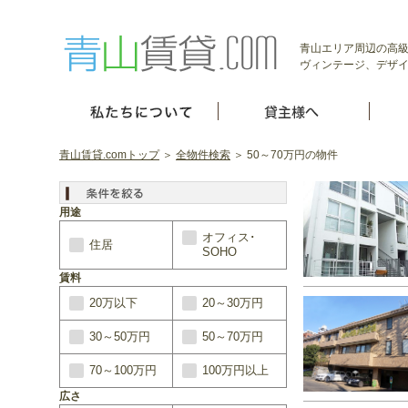
青山エリア周辺の高級
ヴィンテージ、デザイ
青山賃貸.comトップ
＞
全物件検索
＞ 50～70万円の物件
用途
オフィス･
住居
SOHO
賃料
20万以下
20～30万円
30～50万円
50～70万円
70～100万円
100万円以上
広さ