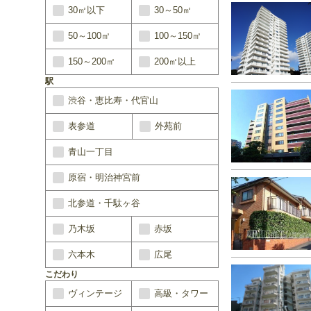
30㎡以下
30～50㎡
50～100㎡
100～150㎡
150～200㎡
200㎡以上
駅
渋谷・恵比寿・代官山
表参道
外苑前
青山一丁目
原宿・明治神宮前
北参道・千駄ヶ谷
乃木坂
赤坂
六本木
広尾
こだわり
ヴィンテージ
高級・タワー