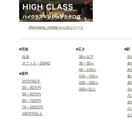
@Aoyama_chintai からのツイート
■用途
■広さ
■駅
住居
30㎡以下
渋
オフィス・SOHO
30～50㎡
表
50～100㎡
外
■賃料
100～150㎡
青
20万円以下
150～200㎡
原
20～30万円
200㎡以上
北
30～50万円
乃
50～70万円
赤
70～100万円
六
100万円以上
広