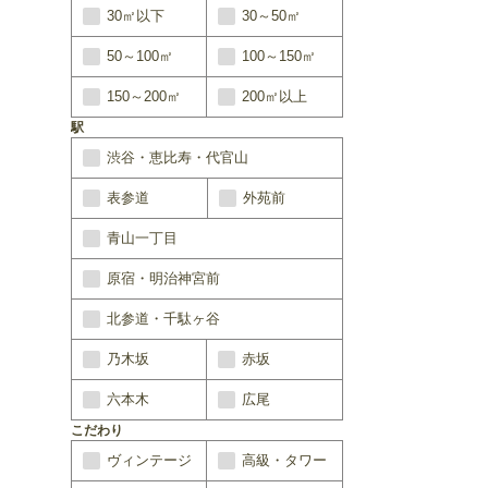
30㎡以下
30～50㎡
50～100㎡
100～150㎡
150～200㎡
200㎡以上
駅
渋谷・恵比寿・代官山
表参道
外苑前
青山一丁目
原宿・明治神宮前
北参道・千駄ヶ谷
乃木坂
赤坂
六本木
広尾
こだわり
ヴィンテージ
高級・タワー