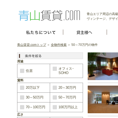
青山エリア周辺の高級
ヴィンテージ、デザイ
青山賃貸.comトップ
＞
全物件検索
＞ 50～70万円の物件
用途
オフィス･
住居
SOHO
賃料
20万以下
20～30万円
30～50万円
50～70万円
70～100万円
100万円以上
広さ