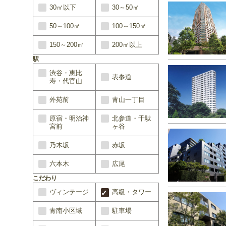
30㎡以下
30～50㎡
50～100㎡
100～150㎡
150～200㎡
200㎡以上
駅
渋谷・恵比
表参道
寿・代官山
外苑前
青山一丁目
原宿・明治神
北参道・千駄
宮前
ヶ谷
乃木坂
赤坂
六本木
広尾
こだわり
ヴィンテージ
高級・タワー
青南小区域
駐車場