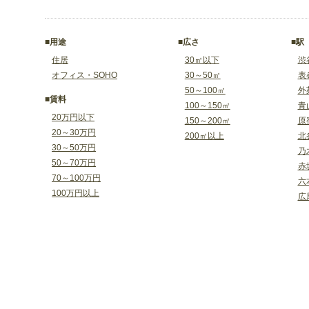
■用途
■広さ
■駅
住居
30㎡以下
渋
オフィス・SOHO
30～50㎡
表
50～100㎡
外
■賃料
100～150㎡
青
20万円以下
150～200㎡
原
20～30万円
200㎡以上
北
30～50万円
乃
50～70万円
赤
70～100万円
六
100万円以上
広