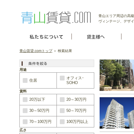
青山エリア周辺の高級
ヴィンテージ、デザイ
青山賃貸.comトップ
＞ 検索結果
用途
オフィス･
住居
SOHO
賃料
20万以下
20～30万円
30～50万円
50～70万円
70～100万円
100万円以上
広さ