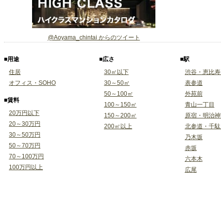
@Aoyama_chintai からのツイート
■用途
■広さ
■駅
住居
30㎡以下
渋谷・恵比寿
オフィス・SOHO
30～50㎡
表参道
50～100㎡
外苑前
■賃料
100～150㎡
青山一丁目
20万円以下
150～200㎡
原宿・明治神
20～30万円
200㎡以上
北参道・千駄
30～50万円
乃木坂
50～70万円
赤坂
70～100万円
六本木
100万円以上
広尾