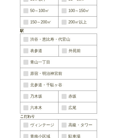
50～100㎡
100～150㎡
150～200㎡
200㎡以上
駅
渋谷・恵比寿・代官山
表参道
外苑前
青山一丁目
原宿・明治神宮前
北参道・千駄ヶ谷
乃木坂
赤坂
六本木
広尾
こだわり
ヴィンテージ
高級・タワー
青南小区域
駐車場