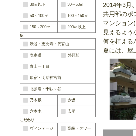
2014年3
30㎡以下
30～50㎡
共用部のポ
50～100㎡
100～150㎡
マンション
150～200㎡
200㎡以上
見えるよう
駅
何を植える
渋谷・恵比寿・代官山
夏には、屋
表参道
外苑前
青山一丁目
原宿・明治神宮前
北参道・千駄ヶ谷
乃木坂
赤坂
六本木
広尾
こだわり
ヴィンテージ
高級・タワー