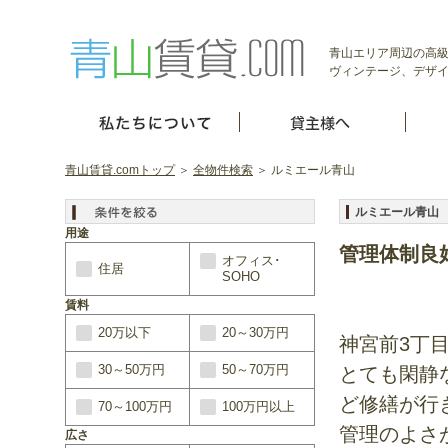
青山エリア周辺の高級
ヴィンテージ、デザイ
青山賃貸.comトップ
＞
全物件検索
＞ ルミエール青山
ルミエール青
用途
管理体制良
オフィス･
住居
SOHO
賃料
20万以下
20～30万円
神宮前3丁
30～50万円
50～70万円
とても閑静
ど修繕が行
70～100万円
100万円以上
管理のよさ
広さ