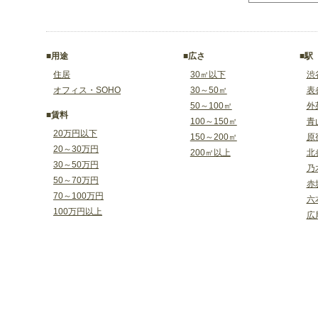
■用途
■広さ
■駅
住居
30㎡以下
渋
オフィス・SOHO
30～50㎡
表
50～100㎡
外
■賃料
100～150㎡
青
20万円以下
150～200㎡
原
20～30万円
200㎡以上
北
30～50万円
乃
50～70万円
赤
70～100万円
六
100万円以上
広