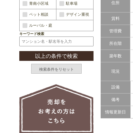
住所
青南小区域
駐車場
ペット相談
デザイン重視
賃料
ルーバル・庭
管理費
キーワード検索
所在階
築年数
現況
設備
備考
情報更新日