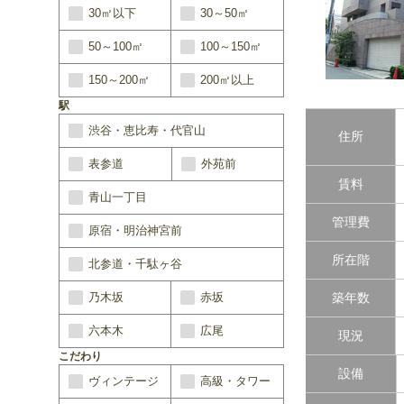
30㎡以下
30～50㎡
50～100㎡
100～150㎡
150～200㎡
200㎡以上
駅
渋谷・恵比寿・代官山
住所
表参道
外苑前
賃料
青山一丁目
管理費
原宿・明治神宮前
所在階
北参道・千駄ヶ谷
乃木坂
赤坂
築年数
六本木
広尾
現況
こだわり
設備
ヴィンテージ
高級・タワー