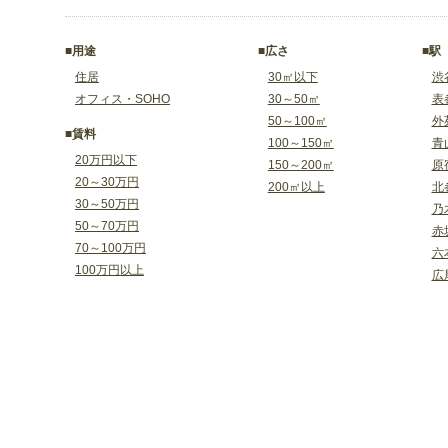
■用途
■広さ
■駅
住居
30㎡以下
渋
オフィス・SOHO
30～50㎡
表
50～100㎡
外
■賃料
100～150㎡
青
20万円以下
150～200㎡
原
20～30万円
200㎡以上
北
30～50万円
乃
50～70万円
赤
70～100万円
六
100万円以上
広