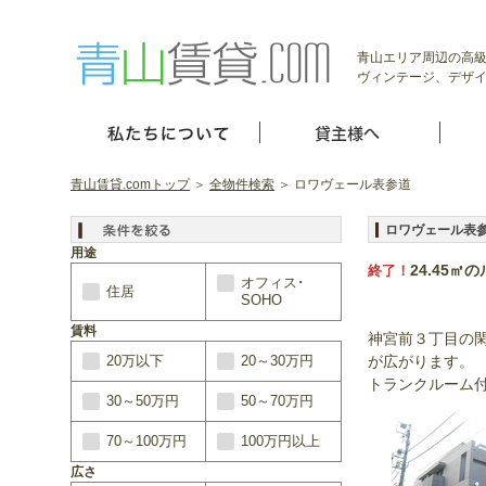
青山エリア周辺の高級
ヴィンテージ、デザイ
青山賃貸.comトップ
＞
全物件検索
＞ ロワヴェール表参道
ロワヴェール表
用途
24.45
終了！
オフィス･
住居
SOHO
賃料
神宮前３丁目の
20万以下
20～30万円
が広がります。
トランクルーム
30～50万円
50～70万円
70～100万円
100万円以上
広さ