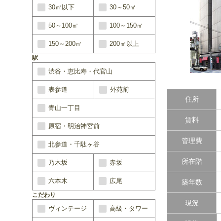
30㎡以下
30～50㎡
50～100㎡
100～150㎡
150～200㎡
200㎡以上
駅
渋谷・恵比寿・代官山
表参道
外苑前
住所
青山一丁目
賃料
原宿・明治神宮前
管理費
北参道・千駄ヶ谷
所在階
乃木坂
赤坂
六本木
広尾
築年数
こだわり
現況
ヴィンテージ
高級・タワー