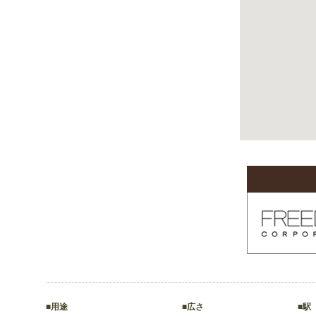
■用途
■広さ
■駅