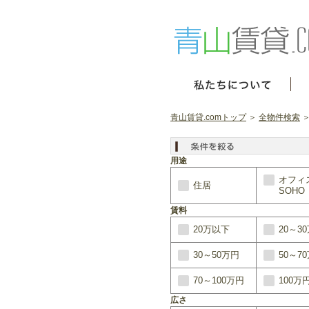
青山賃貸.comトップ
＞
全物件検索
＞
用途
オフィ
住居
SOHO
賃料
20万以下
20～3
30～50万円
50～7
70～100万円
100万
広さ