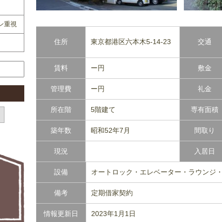
ン重視
住所
東京都港区六本木5-14-23
交通
賃料
ー円
敷金
管理費
ー円
礼金
所在階
5階建て
専有面積
築年数
昭和52年7月
間取り
現況
入居日
設備
オートロック・エレベーター・ラウンジ
備考
定期借家契約
情報更新日
2023年1月1日