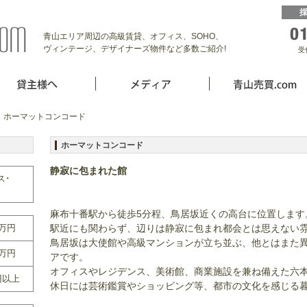
青山エリア周辺の高級賃貸、オフィス、SOHO、
ヴィンテージ、デザイナーズ物件など多数ご紹介!
受
 ホーマットコンコード
ホーマットコンコード
静寂に包まれた館
ス･
麻布十番駅から徒歩5分程、鳥居坂近くの高台に位置します
0万円
駅近にも関わらず、辺りは静寂に包まれ都会とは思えない
鳥居坂は大使館や高級マンションが立ち並ぶ、他とはまた
0万円
アです。
オフィスやレジデンス、美術館、商業施設を兼ね備えた六
円以上
休日には芸術鑑賞やショッピング等、都市の文化を感じる