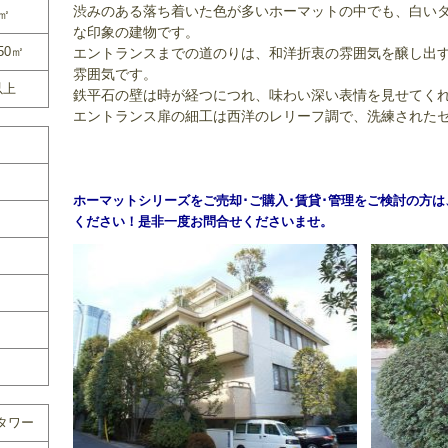
渋みのある落ち着いた色が多いホーマットの中でも、白い
0㎡
な印象の建物です。
50㎡
エントランスまでの道のりは、和洋折衷の雰囲気を醸し出
雰囲気です。
以上
鉄平石の壁は時が経つにつれ、味わい深い表情を見せてく
エントランス扉の細工は西洋のレリーフ調で、洗練された
ホーマットシリーズをご売却･ご購入･賃貸･管理をご検討の方
ください！是非一度お問合せくださいませ。
タワー