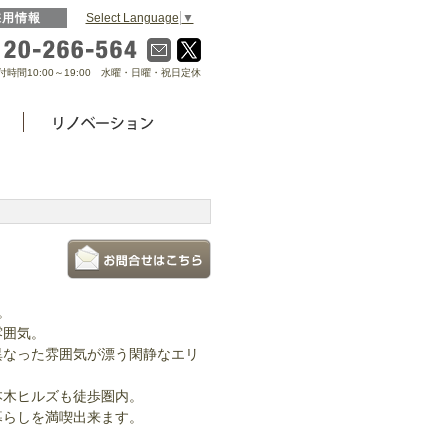
Select Language
▼
採用情報
0120-266-564
付時間10:00～19:00 水曜・日曜・祝日定休
。
雰囲気。
異なった雰囲気が漂う閑静なエリ
本木ヒルズも徒歩圏内。
暮らしを満喫出来ます。