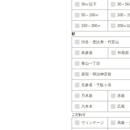
30㎡以下
30～5
50～100㎡
100～1
150～200㎡
200㎡
駅
渋谷・恵比寿・代官山
表参道
外苑前
青山一丁目
原宿・明治神宮前
北参道・千駄ヶ谷
乃木坂
赤坂
六本木
広尾
こだわり
ヴィンテージ
高級・