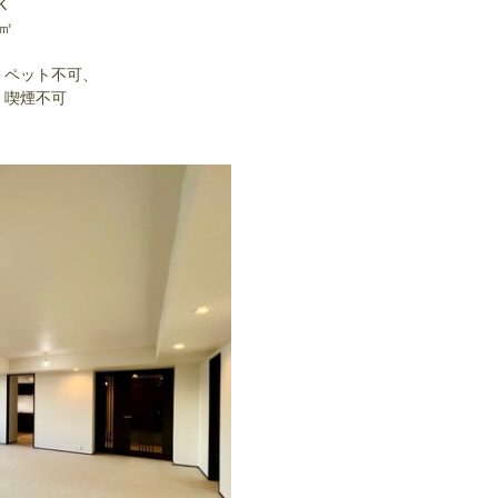
K
9㎡
、ペット不可、
、喫煙不可