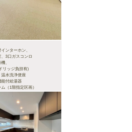
付インターホン、
室、3口ガスコンロ
燥機、
ドリッジ負担有)
、温水洗浄便座
機能付給湯器
ーム（1階指定区画）