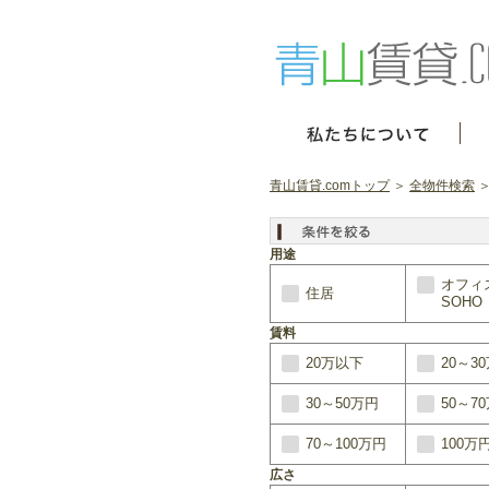
青山賃貸.comトップ
＞
全物件検索
＞
用途
オフィ
住居
SOHO
賃料
20万以下
20～3
30～50万円
50～7
70～100万円
100万
広さ