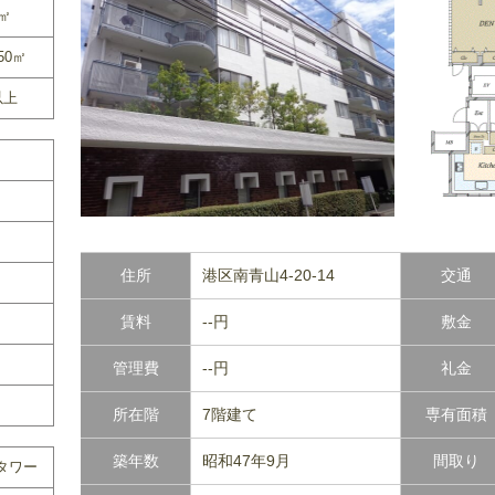
0㎡
50㎡
以上
住所
港区南青山4-20-14
交通
賃料
--円
敷金
管理費
--円
礼金
所在階
7階建て
専有面積
築年数
昭和47年9月
間取り
タワー