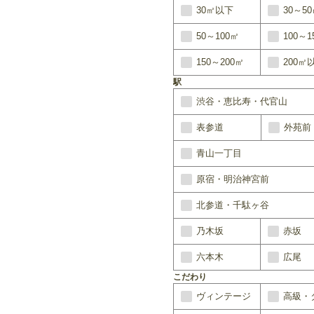
30㎡以下
30～5
50～100㎡
100～1
150～200㎡
200㎡
駅
渋谷・恵比寿・代官山
表参道
外苑前
青山一丁目
原宿・明治神宮前
北参道・千駄ヶ谷
乃木坂
赤坂
六本木
広尾
こだわり
ヴィンテージ
高級・