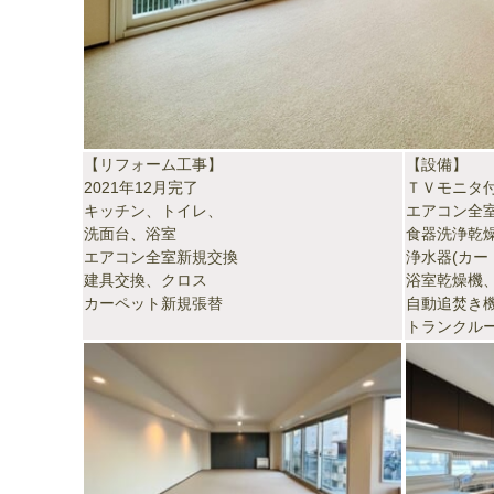
【リフォーム工事】
【設備】
2021年12月完了
ＴＶモニタ
キッチン、トイレ、
エアコン全
洗面台、浴室
食器洗浄乾
エアコン全室新規交換
浄水器(カー
建具交換、クロス
浴室乾燥機
カーペット新規張替
自動追焚き
トランクル