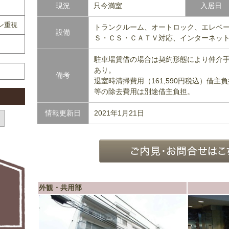
現況
只今満室
入居日
ン重視
トランクルーム、オートロック、エレベ
設備
Ｓ・ＣＳ・ＣＡＴＶ対応、インターネッ
駐車場賃借の場合は契約形態により仲介
あり。
備考
退室時清掃費用（161,590円税込）借
等の除去費用は別途借主負担。
情報更新日
2021年1月21日
外観・共用部