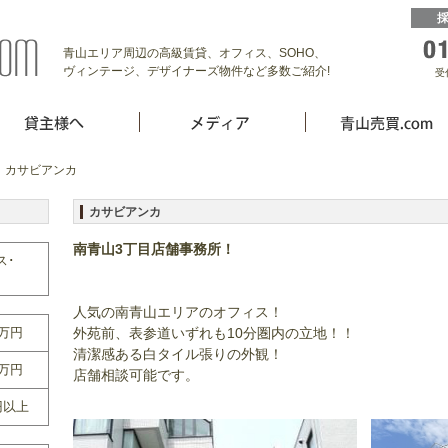
青山エリア周辺の高級賃貸、オフィス、SOHO、
ヴィンテージ、デザイナーズ物件など多数ご紹介!
受
 カサビアンカ
カサビアンカ
南青山3丁目店舗事務所！
ス･
人気の南青山エリアのオフィス！
0万円
外苑前、表参道いずれも10分圏内の立地！！
清潔感ある白タイル張りの外観！
0万円
店舗相談可能です。
円以上