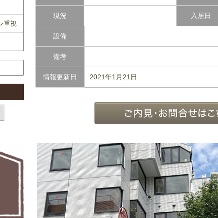
現況
入居日
ン重視
設備
備考
情報更新日
2021年1月21日