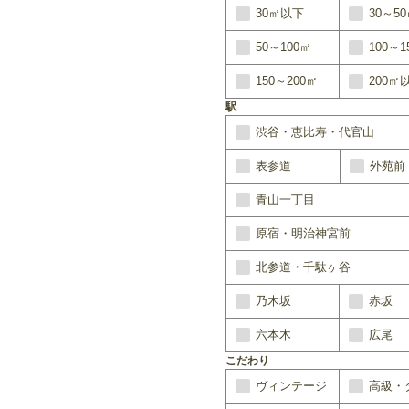
30㎡以下
30～5
50～100㎡
100～1
150～200㎡
200㎡
駅
渋谷・恵比寿・代官山
表参道
外苑前
青山一丁目
原宿・明治神宮前
北参道・千駄ヶ谷
乃木坂
赤坂
六本木
広尾
こだわり
ヴィンテージ
高級・