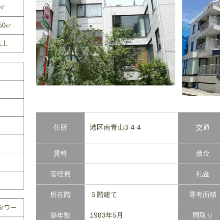
0㎡
50㎡
以上
住所
港区南青山3-4-4
交通
賃料
敷金
管理費
礼金
所在階
５階建て
専有面積
タワー
築年数
1983年5月
間取り