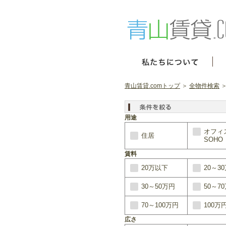
青山賃貸.comトップ
＞
全物件検索
＞
用途
オフィ
住居
SOHO
賃料
20万以下
20～3
30～50万円
50～7
70～100万円
100万
広さ