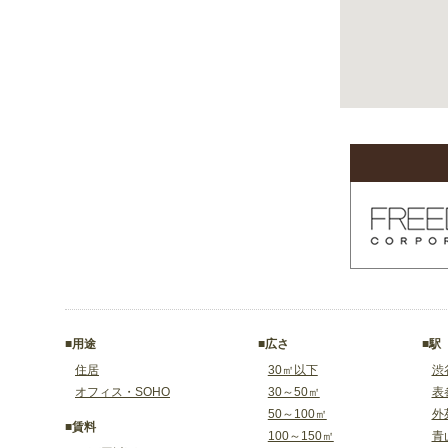
■用途
■広さ
■駅
住居
30㎡以下
渋
オフィス・SOHO
30～50㎡
表
50～100㎡
外
■賃料
100～150㎡
青