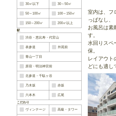
30㎡以下
30～50㎡
室内は、フ
50～100㎡
100～150㎡
っぱなし、
150～200㎡
200㎡以上
お風呂は素
駅
す。
渋谷・恵比寿・代官山
水回りスペ
表参道
外苑前
保。
青山一丁目
レイアウト
どにも適し
原宿・明治神宮前
北参道・千駄ヶ谷
乃木坂
赤坂
六本木
広尾
こだわり
ヴィンテージ
高級・タワー