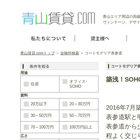
青山エリア周辺の高級
ヴィンテージ、デザイ
青山賃貸.comトップ
＞
全物件検索
＞ コートモデリア表参道
コートモデリア
用途
築浅！SO
オフィス･
住居
SOHO
賃料
20万以下
20～30万円
2016年
30～50万円
50～70万円
表参道駅と
表参道から
70～100万円
100万円以上
程よく交じ
広さ