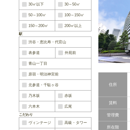
30㎡以下
30～50㎡
50～100㎡
100～150㎡
150～200㎡
200㎡以上
駅
渋谷・恵比寿・代官山
表参道
外苑前
青山一丁目
原宿・明治神宮前
住所
北参道・千駄ヶ谷
乃木坂
赤坂
賃料
六本木
広尾
こだわり
管理費
ヴィンテージ
高級・タワー
所在階