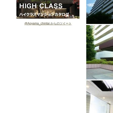
@Aoyama_chintai からのツイート