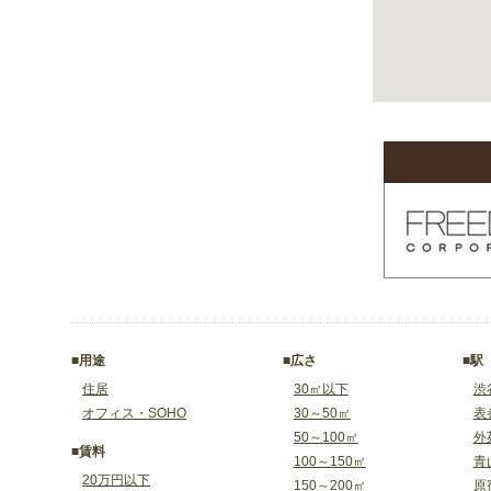
■用途
■広さ
■駅
住居
30㎡以下
渋
オフィス・SOHO
30～50㎡
表
50～100㎡
外
■賃料
100～150㎡
青
20万円以下
150～200㎡
原