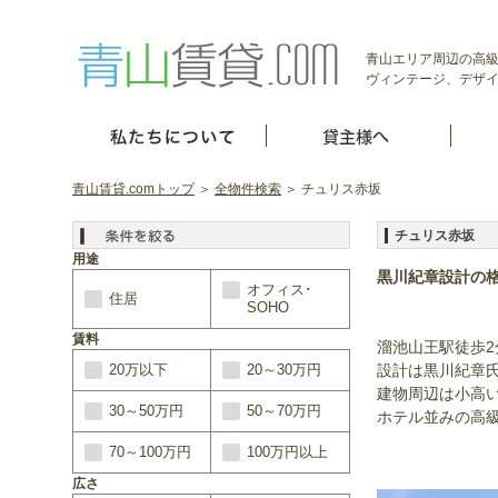
青山エリア周辺の高級
ヴィンテージ、デザイ
青山賃貸.comトップ
＞
全物件検索
＞ チュリス赤坂
チュリス赤坂
用途
黒川紀章設計の
オフィス･
住居
SOHO
賃料
溜池山王駅徒歩
20万以下
20～30万円
設計は黒川紀章
建物周辺は小高
30～50万円
50～70万円
ホテル並みの高
70～100万円
100万円以上
広さ