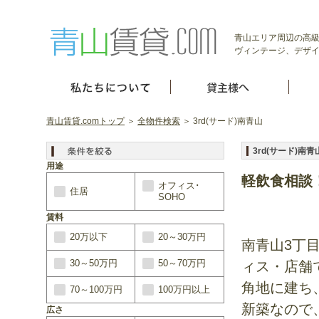
青山エリア周辺の高級
ヴィンテージ、デザイ
青山賃貸.comトップ
＞
全物件検索
＞ 3rd(サード)南青山
3rd(サード)南青
用途
軽飲食相談
オフィス･
住居
SOHO
賃料
20万以下
20～30万円
南青山3丁
30～50万円
50～70万円
ィス・店舗
角地に建ち
70～100万円
100万円以上
新築なので
広さ