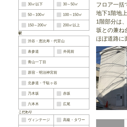
フロア一括
30㎡以下
30～50㎡
地下1階地
50～100㎡
100～150㎡
1階部分は
150～200㎡
200㎡以上
坂との兼ね
駅
ほぼ道路に
渋谷・恵比寿・代官山
表参道
外苑前
青山一丁目
原宿・明治神宮前
北参道・千駄ヶ谷
乃木坂
赤坂
六本木
広尾
こだわり
ヴィンテージ
高級・タワー