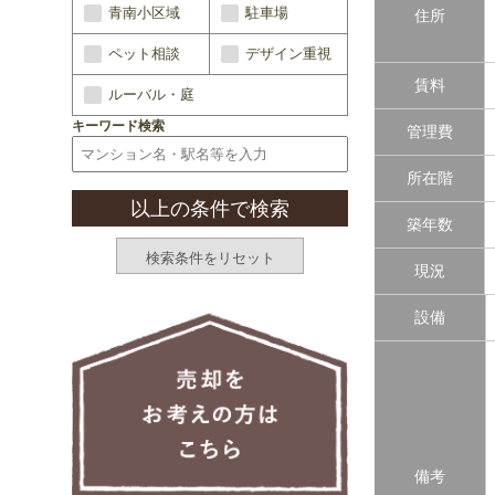
青南小区域
駐車場
住所
ペット相談
デザイン重視
賃料
ルーバル・庭
キーワード検索
管理費
所在階
築年数
現況
設備
備考