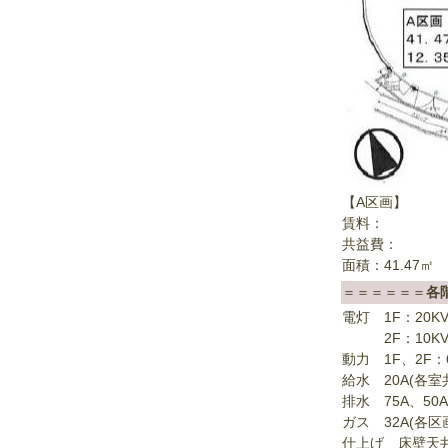
【A区画】
賃料：
共益費：
面積：41.47㎡
＝＝＝＝＝＝
各
電灯 1F：20K
2F：10KVA
動力 1F、2F：
給水 20A(各室
排水 75A、50
ガス 32A(各区
仕上げ 床壁天