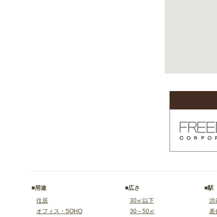
■用途
■広さ
■駅
住居
30㎡以下
渋
オフィス・SOHO
30～50㎡
表