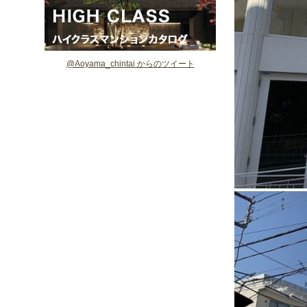
@Aoyama_chintai からのツイート