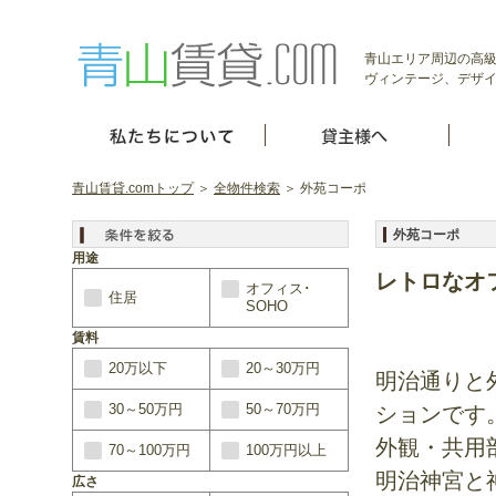
青山エリア周辺の高級
ヴィンテージ、デザイ
青山賃貸.comトップ
＞
全物件検索
＞ 外苑コーポ
外苑コーポ
用途
レトロなオ
オフィス･
住居
SOHO
賃料
20万以下
20～30万円
明治通りと
30～50万円
50～70万円
ションです
外観・共用
70～100万円
100万円以上
明治神宮と
広さ