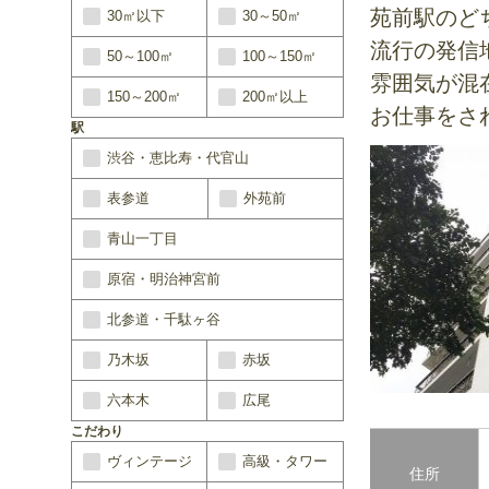
苑前駅のど
30㎡以下
30～50㎡
流行の発信
50～100㎡
100～150㎡
雰囲気が混
150～200㎡
200㎡以上
お仕事をさ
駅
渋谷・恵比寿・代官山
表参道
外苑前
青山一丁目
原宿・明治神宮前
北参道・千駄ヶ谷
乃木坂
赤坂
六本木
広尾
こだわり
ヴィンテージ
高級・タワー
住所