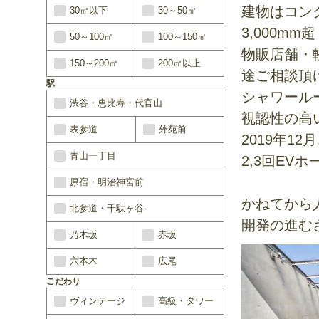
建物はコン
30㎡以下
30～50㎡
3,000mm
50～100㎡
100～150㎡
物販店舗・
150～200㎡
200㎡以上
途ご相談頂
駅
シャワール
渋谷・恵比寿・代官山
視認性の高
表参道
外苑前
2019年1
青山一丁目
2,3回EV
原宿・明治神宮前
かねてから
北参道・千駄ヶ谷
開発の進む
乃木坂
赤坂
六本木
広尾
こだわり
ヴィンテージ
高級・タワー