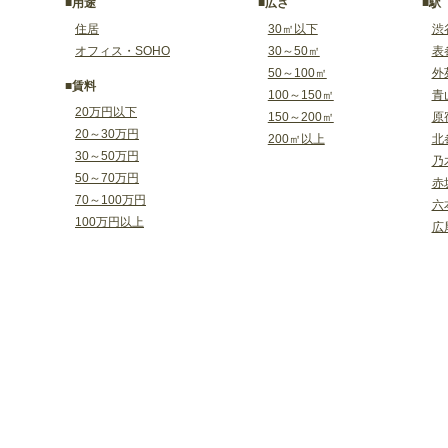
■用途
■広さ
■駅
住居
30㎡以下
渋
オフィス・SOHO
30～50㎡
表
50～100㎡
外
■賃料
100～150㎡
青
20万円以下
150～200㎡
原
20～30万円
200㎡以上
北
30～50万円
乃
50～70万円
赤
70～100万円
六
100万円以上
広