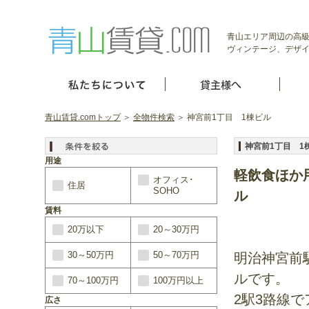
青山エリア周辺の高級
ヴィンテージ、デザイ
青山賃貸.comトップ
＞
全物件検索
＞ 神宮前1丁目 1棟ビル
神宮前1丁目 
用途
軽飲食ほか
オフィス･
住居
SOHO
ル
賃料
20万以下
20～30万円
30～50万円
50～70万円
明治神宮前
ルです。
70～100万円
100万円以上
2駅3路線
広さ