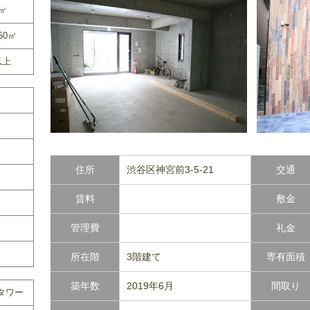
0㎡
50㎡
以上
住所
渋谷区神宮前3-5-21
交通
賃料
敷金
管理費
礼金
所在階
3階建て
専有面積
築年数
2019年6月
間取り
タワー