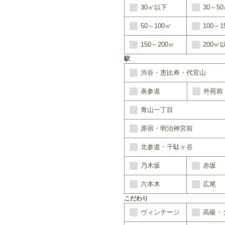
30㎡以下
30～5
50～100㎡
100～1
150～200㎡
200㎡
駅
渋谷・恵比寿・代官山
表参道
外苑前
青山一丁目
原宿・明治神宮前
北参道・千駄ヶ谷
乃木坂
赤坂
六本木
広尾
こだわり
ヴィンテージ
高級・