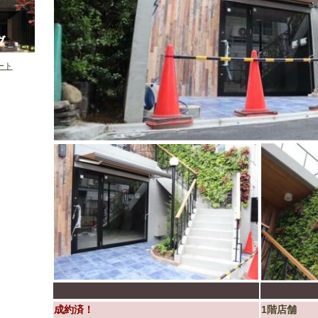
イート
成約済！
1階店舗