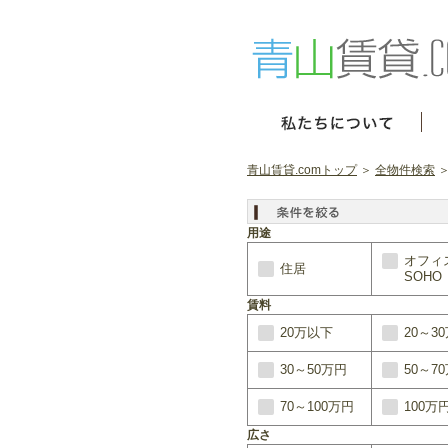
青山賃貸.comトップ
＞
全物件検索
＞
用途
オフィ
住居
SOHO
賃料
20万以下
20～3
30～50万円
50～7
70～100万円
100万
広さ