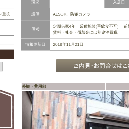
現況
入居日
ン重視
設備
ALSOK、防犯カメラ
定期借家4年 業種相談(重飲食不可) 
備考
賃料・礼金・償却金には別途消費税
情報更新日
2019年11月21日
外観・共用部