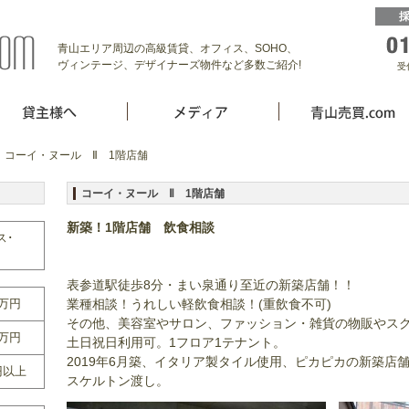
青山エリア周辺の高級賃貸、オフィス、SOHO、
ヴィンテージ、デザイナーズ物件など多数ご紹介!
受
 コーイ・ヌール Ⅱ 1階店舗
コーイ・ヌール Ⅱ 1階店舗
新築！1階店舗 飲食相談
ス･
表参道駅徒歩8分・まい泉通り至近の新築店舗！！
0万円
業種相談！うれしい軽飲食相談！(重飲食不可)
その他、美容室やサロン、ファッション・雑貨の物販やス
0万円
土日祝日利用可。1フロア1テナント。
2019年6月築、イタリア製タイル使用、ピカピカの新築店
円以上
スケルトン渡し。