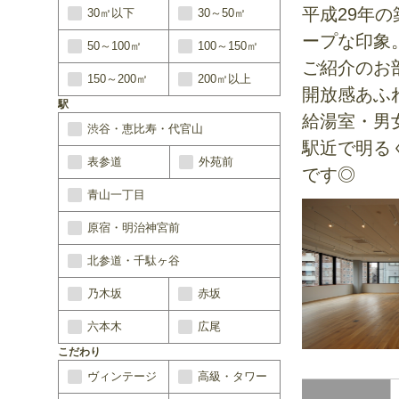
平成29年
30㎡以下
30～50㎡
ープな印象
50～100㎡
100～150㎡
ご紹介のお
150～200㎡
200㎡以上
開放感あふ
駅
給湯室・男
渋谷・恵比寿・代官山
駅近で明る
表参道
外苑前
です◎
青山一丁目
原宿・明治神宮前
北参道・千駄ヶ谷
乃木坂
赤坂
六本木
広尾
こだわり
ヴィンテージ
高級・タワー