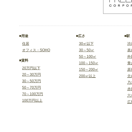
■用途
■広さ
■駅
住居
30㎡以下
渋
オフィス・SOHO
30～50㎡
表
50～100㎡
外
■賃料
100～150㎡
青
20万円以下
150～200㎡
原
20～30万円
200㎡以上
北
30～50万円
乃
50～70万円
赤
70～100万円
六
100万円以上
広