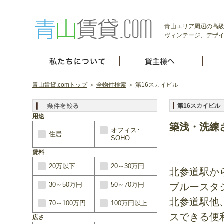
青山エリア周辺の高級
ヴィンテージ、デザイ
青山賃貸.comトップ
＞
全物件検索
＞ 第16スカイビル
第16スカイビル
用途
築浅・洗練
オフィス･
住居
SOHO
賃料
20万以下
20～30万円
北参道駅か
30～50万円
50～70万円
ブルースタ
北参道駅他
70～100万円
100万円以上
スできる便
広さ