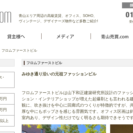
青山エリア周辺の高級賃貸、オフィス、SOHO、
ヴィンテージ、デザイナーズ物件など多数ご紹介!
受
 フロムファーストビル
フロムファーストビル
みゆき通り沿いの元祖ファッションビル
ス･
フロムファーストビルは山下和正建築研究所設計のファッ
0万円
ション・インテリアショップが増えた起爆剤とも言われる
観に、吹き抜けを中心に回廊式のつくりが特徴的ですが、
0万円
厚な中にもポップさを感じる雰囲気です。オフィス区画は
室内あり、デザイン性だけでなく明るさも期待できそうで
円以上