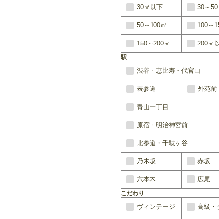
30㎡以下
30～5
50～100㎡
100～1
150～200㎡
200㎡
駅
渋谷・恵比寿・代官山
表参道
外苑前
青山一丁目
原宿・明治神宮前
北参道・千駄ヶ谷
乃木坂
赤坂
六本木
広尾
こだわり
ヴィンテージ
高級・