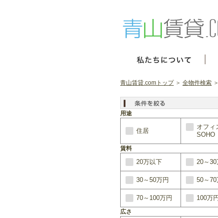
青山賃貸.comトップ
＞
全物件検索
＞
用途
オフィ
住居
SOHO
賃料
20万以下
20～3
30～50万円
50～7
70～100万円
100万
広さ