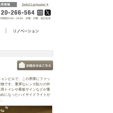
Select Language
▼
採用情報
0120-266-564
付時間10:00～19:00 水曜・日曜・祝日定休
ションビルで、この界隈にファッ
建物です。重厚なレンガ貼りの外
共用トイレや看板サインなどが重
斜めになったハイサイドライトが
す。