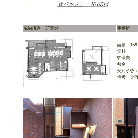
成約済み 3F部分
事務所
面積：159
賃料：
管理費：
敷金：
契約形態：
備考：専