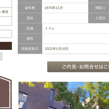
築年数
1975年11月
間取り
ン重視
現況
入居日
設備
トイレ
備考
情報更新日
2022年1月10日