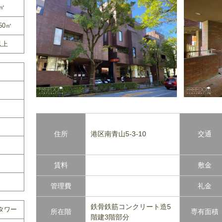
0㎡
50㎡
以上
住所
港区南青山5-3-10
交通
賃料
敷金
管理費
礼金
鉄骨鉄筋コンクリート造5
タワー
所在階
専有面積
階建3階部分