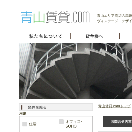
青山エリア周辺の高級
ヴィンテージ、デザイ
青山賃貸.comトップ
用途
オフィス･
住居
SOHO