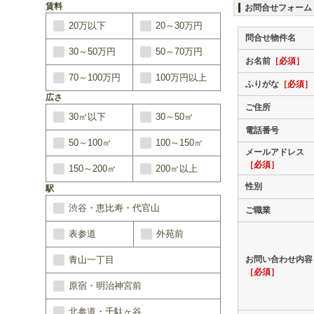
賃料
お問合せフォーム
20万以下
20～30万円
問合せ物件名
30～50万円
50～70万円
お名前
［必須］
70～100万円
100万円以上
ふりがな
［必須］
広さ
ご住所
30㎡以下
30～50㎡
電話番号
50～100㎡
100～150㎡
メールアドレス
［必須］
150～200㎡
200㎡以上
性別
駅
渋谷・恵比寿・代官山
ご職業
表参道
外苑前
青山一丁目
お問い合わせ内容
［必須］
原宿・明治神宮前
北参道・千駄ヶ谷