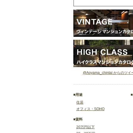
@Aoyama_chintai からのツ
■用途
住居
オフィス・SOHO
■賃料
20万円以下