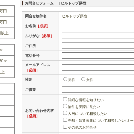
お問合せフォーム ［ヒルトップ原宿］
0万円
問合せ物件名
ヒルトップ原宿
0万円
お名前
［必須］
円以上
ふりがな
［必須］
ご住所
0㎡
電話番号
50㎡
メールアドレス
［必須］
以上
性別
男性
女性
ご職業
詳細な情報を知りたい
物件を実際に見たい
お問い合わせ内容
入居について相談したい
［必須］
売却・賃貸募集について相談したい(オー
その他のお問合せ