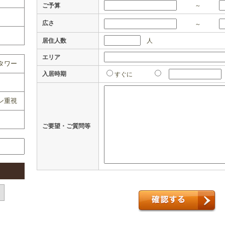
ご予算
～
広さ
～
居住人数
人
エリア
タワー
入居時期
すぐに
ン重視
ご要望・ご質問等