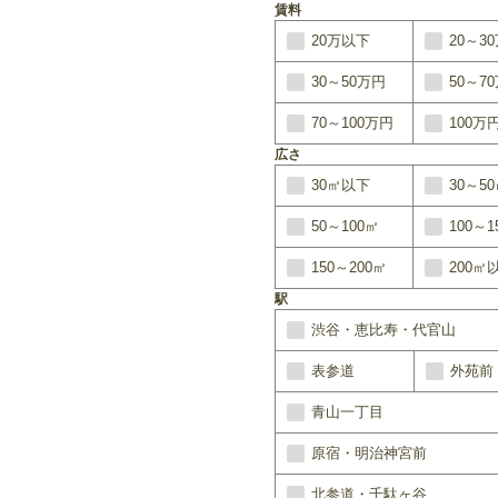
賃料
20万以下
20～3
30～50万円
50～7
70～100万円
100万
広さ
30㎡以下
30～5
50～100㎡
100～1
150～200㎡
200㎡
駅
渋谷・恵比寿・代官山
表参道
外苑前
青山一丁目
原宿・明治神宮前
北参道・千駄ヶ谷