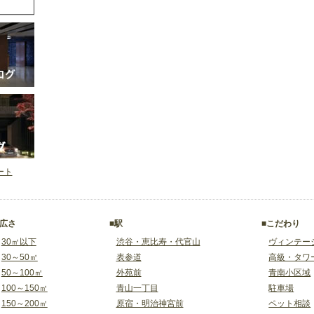
イート
■広さ
■駅
■こだわり
30㎡以下
渋谷・恵比寿・代官山
ヴィンテー
30～50㎡
表参道
高級・タワ
50～100㎡
外苑前
青南小区域
100～150㎡
青山一丁目
駐車場
150～200㎡
原宿・明治神宮前
ペット相談