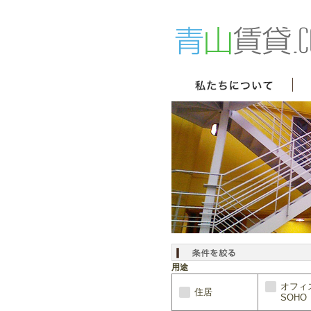
用途
オフィ
住居
SOHO