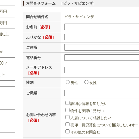
お問合せフォーム ［ビラ・サピエンザ］
0万円
問合せ物件名
ビラ・サピエンザ
0万円
お名前
［必須］
円以上
ふりがな
［必須］
ご住所
0㎡
電話番号
50㎡
メールアドレス
［必須］
以上
性別
男性
女性
ご職業
詳細な情報を知りたい
物件を実際に見たい
お問い合わせ内容
入居について相談したい
［必須］
売却・賃貸募集について相談したい(オー
その他のお問合せ