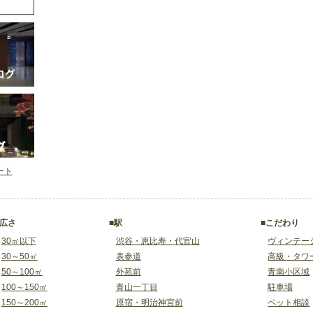
イート
■広さ
■駅
■こだわり
30㎡以下
渋谷・恵比寿・代官山
ヴィンテー
30～50㎡
表参道
高級・タワ
50～100㎡
外苑前
青南小区域
100～150㎡
青山一丁目
駐車場
150～200㎡
原宿・明治神宮前
ペット相談