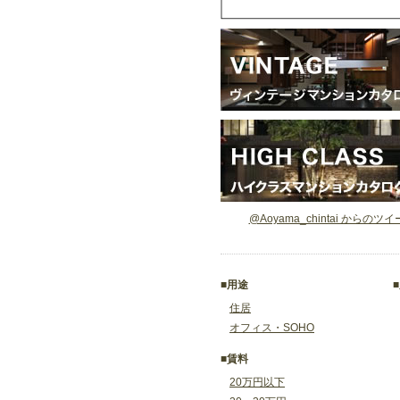
@Aoyama_chintai からのツ
■用途
住居
オフィス・SOHO
■賃料
20万円以下