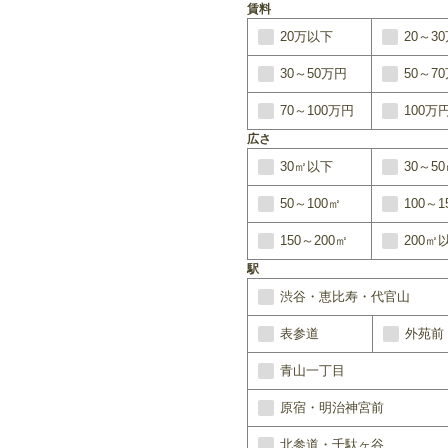
賃料
20万以下
20～3
30～50万円
50～7
70～100万円
100万
広さ
30㎡以下
30～5
50～100㎡
100～1
150～200㎡
200㎡
駅
渋谷・恵比寿・代官山
表参道
外苑前
青山一丁目
原宿・明治神宮前
北参道・千駄ヶ谷