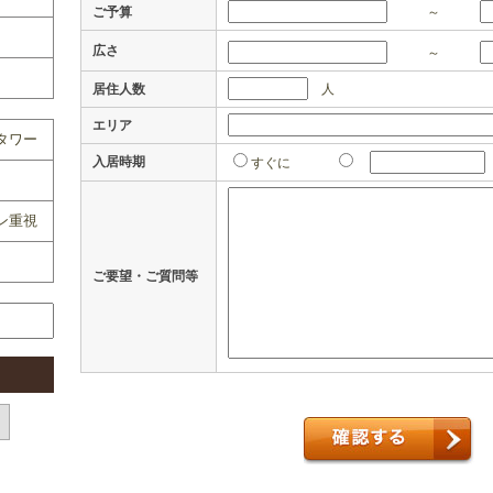
ご予算
～
広さ
～
居住人数
人
エリア
タワー
入居時期
すぐに
ン重視
ご要望・ご質問等