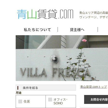
青山エリア周辺の高級
ヴィンテージ、デザイ
青山賃貸.comトップ
用途
オフィス･
住居
SOHO