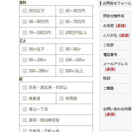
賃料
お問合せフォーム
20万以下
20～30万円
問合せ物件名
30～50万円
50～70万円
お名前
［必須］
70～100万円
100万円以上
ふりがな
［必須］
広さ
ご住所
30㎡以下
30～50㎡
電話番号
50～100㎡
100～150㎡
メールアドレス
［必須］
150～200㎡
200㎡以上
性別
駅
渋谷・恵比寿・代官山
ご職業
表参道
外苑前
青山一丁目
お問い合わせ内容
［必須］
原宿・明治神宮前
北参道・千駄ヶ谷