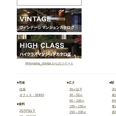
@Aoyama_chintai からのツイート
■用途
■広さ
■駅
住居
30㎡以下
渋
オフィス・SOHO
30～50㎡
表
50～100㎡
外
■賃料
100～150㎡
青
20万円以下
150～200㎡
原