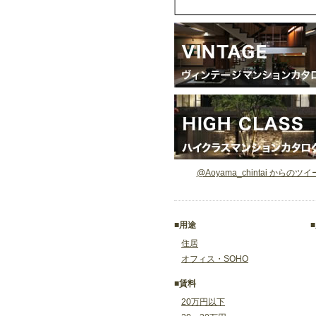
@Aoyama_chintai からのツ
■用途
住居
オフィス・SOHO
■賃料
20万円以下