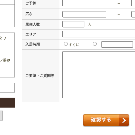
ご予算
～
広さ
～
居住人数
人
エリア
タワー
入居時期
すぐに
ン重視
ご要望・ご質問等