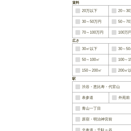
賃料
20万以下
20～3
30～50万円
50～7
70～100万円
100万
広さ
30㎡以下
30～5
50～100㎡
100～1
150～200㎡
200㎡
駅
渋谷・恵比寿・代官山
表参道
外苑前
青山一丁目
原宿・明治神宮前
北参道・千駄ヶ谷