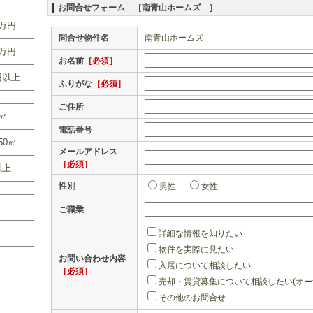
お問合せフォーム ［南青山ホームズ ］
0万円
問合せ物件名
南青山ホームズ
0万円
お名前
［必須］
円以上
ふりがな
［必須］
ご住所
0㎡
電話番号
50㎡
メールアドレス
［必須］
以上
性別
男性
女性
ご職業
詳細な情報を知りたい
物件を実際に見たい
お問い合わせ内容
入居について相談したい
［必須］
売却・賃貸募集について相談したい(オー
その他のお問合せ