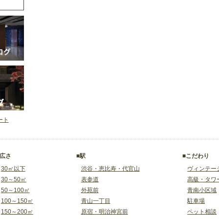
イート
■広さ
■駅
■こだわり
30㎡以下
渋谷・恵比寿・代官山
ヴィンテー
30～50㎡
表参道
高級・タワ
50～100㎡
外苑前
青南小区域
100～150㎡
青山一丁目
駐車場
150～200㎡
原宿・明治神宮前
ペット相談