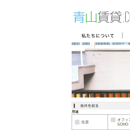
用途
オフィ
住居
SOHO