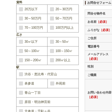
賃料
お問合せフォーム
20万以下
20～30万円
問合せ物件名
30～50万円
50～70万円
お名前
［必須］
70～100万円
100万円以上
ふりがな
［必須］
広さ
ご住所
30㎡以下
30～50㎡
電話番号
50～100㎡
100～150㎡
メールアドレス
［必須］
150～200㎡
200㎡以上
性別
駅
渋谷・恵比寿・代官山
ご職業
表参道
外苑前
青山一丁目
お問い合わせ内容
［必須］
原宿・明治神宮前
北参道・千駄ヶ谷