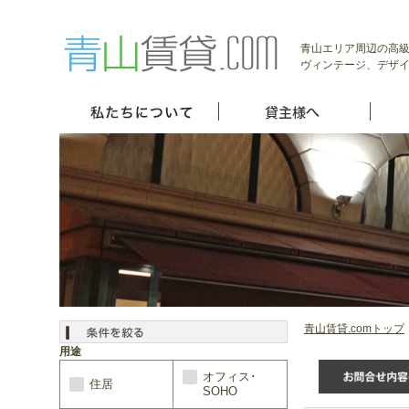
青山エリア周辺の高級
ヴィンテージ、デザイ
青山賃貸.comトップ
用途
オフィス･
住居
SOHO