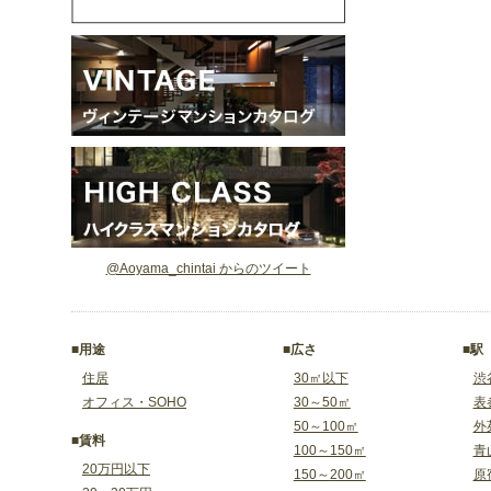
@Aoyama_chintai からのツイート
■用途
■広さ
■駅
住居
30㎡以下
渋
オフィス・SOHO
30～50㎡
表
50～100㎡
外
■賃料
100～150㎡
青
20万円以下
150～200㎡
原