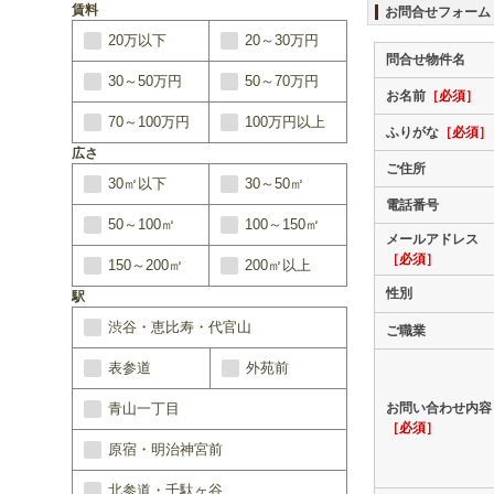
賃料
お問合せフォーム
20万以下
20～30万円
問合せ物件名
30～50万円
50～70万円
お名前
［必須］
70～100万円
100万円以上
ふりがな
［必須］
広さ
ご住所
30㎡以下
30～50㎡
電話番号
50～100㎡
100～150㎡
メールアドレス
［必須］
150～200㎡
200㎡以上
性別
駅
渋谷・恵比寿・代官山
ご職業
表参道
外苑前
青山一丁目
お問い合わせ内容
［必須］
原宿・明治神宮前
北参道・千駄ヶ谷