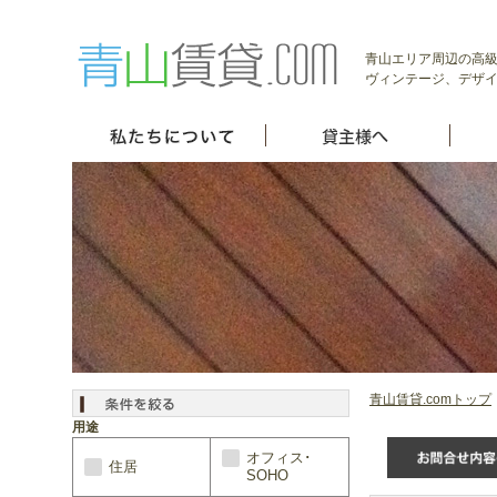
青山エリア周辺の高級
ヴィンテージ、デザイ
青山賃貸.comトップ
用途
オフィス･
住居
SOHO