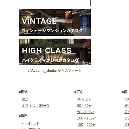
@Aoyama_chintai からのツイート
■用途
■広さ
■駅
住居
30㎡以下
渋
オフィス・SOHO
30～50㎡
表
50～100㎡
外
■賃料
100～150㎡
青
20万円以下
150～200㎡
原