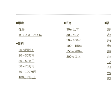
■用途
■広さ
■駅
住居
30㎡以下
渋
オフィス・SOHO
30～50㎡
表
50～100㎡
外
■賃料
100～150㎡
青
20万円以下
150～200㎡
原
20～30万円
200㎡以上
北
30～50万円
乃
50～70万円
赤
70～100万円
六
100万円以上
広