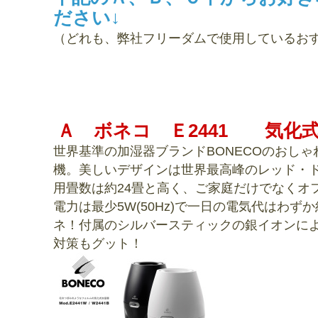
ださい↓
（どれも、弊社フリーダムで使用しているお
Ａ ボネコ Ｅ2441 気化
世界基準の加湿器ブランドBONECOのおし
機。美しいデザインは世界最高峰のレッド・
用畳数は約24畳と高く、ご家庭だけでなくオ
電力は最少5W(50Hz)で一日の電気代はわず
ネ！付属のシルバースティックの銀イオンに
対策もグット！