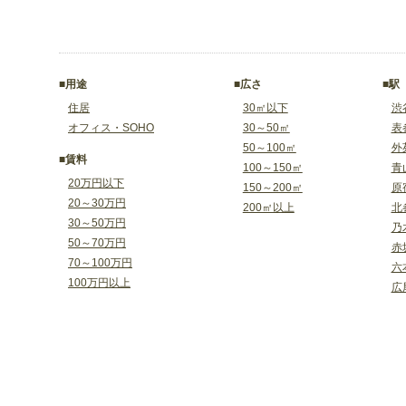
■用途
■広さ
■駅
住居
30㎡以下
渋
オフィス・SOHO
30～50㎡
表
50～100㎡
外
■賃料
100～150㎡
青
20万円以下
150～200㎡
原
20～30万円
200㎡以上
北
30～50万円
乃
50～70万円
赤
70～100万円
六
100万円以上
広