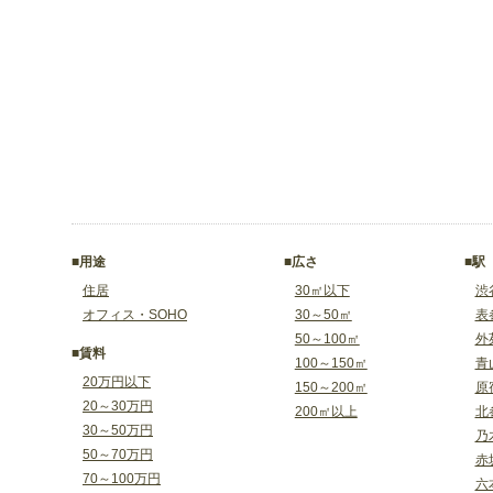
■用途
■広さ
■駅
住居
30㎡以下
渋
オフィス・SOHO
30～50㎡
表
50～100㎡
外
■賃料
100～150㎡
青
20万円以下
150～200㎡
原
20～30万円
200㎡以上
北
30～50万円
乃
50～70万円
赤
70～100万円
六