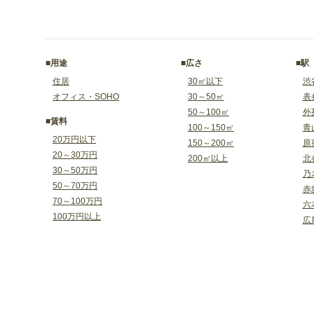
■用途
■広さ
■駅
住居
30㎡以下
渋
オフィス・SOHO
30～50㎡
表
50～100㎡
外
■賃料
100～150㎡
青
20万円以下
150～200㎡
原
20～30万円
200㎡以上
北
30～50万円
乃
50～70万円
赤
70～100万円
六
100万円以上
広