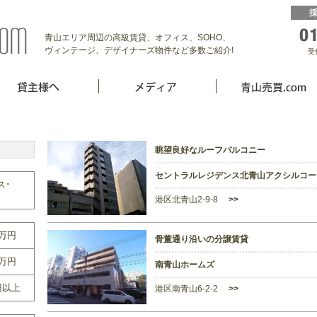
青山エリア周辺の高級賃貸、オフィス、SOHO、
ヴィンテージ、デザイナーズ物件など多数ご紹介!
受
眺望良好なルーフバルコニー
セントラルレジデンス北青山アクシルコー
ス･
港区北青山2-9-8
>>
0万円
骨董通り沿いの分譲賃貸
0万円
南青山ホームズ
円以上
港区南青山6-2-2
>>