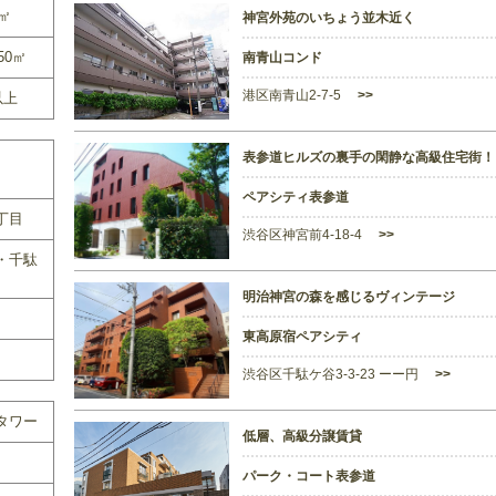
0㎡
神宮外苑のいちょう並木近く
50㎡
南青山コンド
港区南青山2-7-5
>>
以上
表参道ヒルズの裏手の閑静な高級住宅街！
ペアシティ表参道
丁目
渋谷区神宮前4-18-4
>>
・千駄
明治神宮の森を感じるヴィンテージ
東高原宿ペアシティ
渋谷区千駄ケ谷3-3-23 ーー円
>>
タワー
低層、高級分譲賃貸
パーク・コート表参道