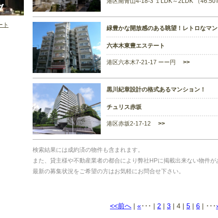
港区南青山4-18-3 １LDK～2LDK （46.
イート
緑豊かな開放感のある眺望！レトロなマン
六本木東豊エステート
港区六本木7-21-17 ーー円
>>
黒川紀章設計の格式あるマンション！
チュリス赤坂
港区赤坂2-17-12
>>
検索結果には成約済の物件も含まれます。
また、貸主様や不動産業者の都合により弊社HPに掲載出来ない物件が
最新の募集状況をご希望の方はお気軽にお問合せ下さい。
<<前へ
|
«
･･･ |
2
|
3
|
4
|
5
|
6
| ･･･