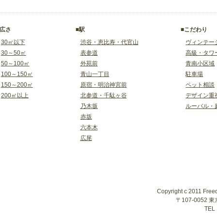
■広さ
■駅
■こだわり
30㎡以下
渋谷・恵比寿・代官山
ヴィンテー
30～50㎡
表参道
高級・タワ
50～100㎡
外苑前
青南小区域
100～150㎡
青山一丁目
駐車場
150～200㎡
原宿・明治神宮前
ペット相談
200㎡以上
北参道・千駄ヶ谷
デザイン重
乃木坂
ルーバル・
赤坂
六本木
広尾
Copyright c 2011 Free
〒107-0052
TEL 