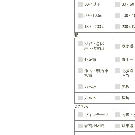
30㎡以下
30～5
50～100㎡
100～1
150～200㎡
200㎡
駅
渋谷・恵比
表参道
寿・代官山
外苑前
青山一
原宿・明治神
北参道
宮前
ヶ谷
乃木坂
赤坂
六本木
広尾
こだわり
ヴィンテージ
高級・
青南小区域
駐車場