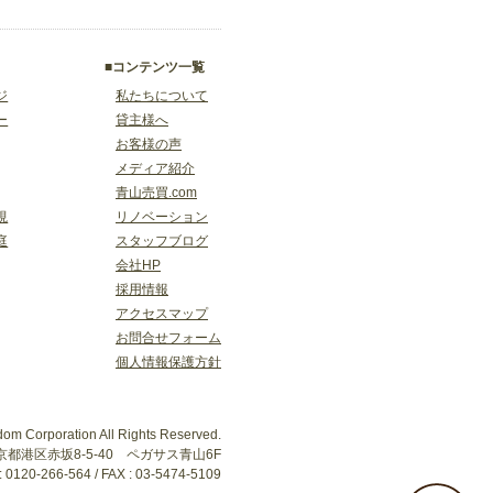
■コンテンツ一覧
ジ
私たちについて
ー
貸主様へ
お客様の声
メディア紹介
青山売買.com
視
リノベーション
庭
スタッフブログ
会社HP
採用情報
アクセスマップ
お問合せフォーム
個人情報保護方針
dom Corporation All Rights Reserved.
 東京都港区赤坂8-5-40 ペガサス青山6F
: 0120-266-564 / FAX : 03-5474-5109