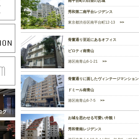
南平台町の白亜のお城
秀和第二南平台レジデンス
東京都渋谷区南平台町12-13
>>
骨董通り至近にあるオフィス
ピロティ南青山
港区南青山6-1-21
>>
骨董通りに面したヴィンテージマンション
ドミール南青山
港区南青山6-7-5
>>
お城を思わせる可愛い外観！
秀和青南レジデンス