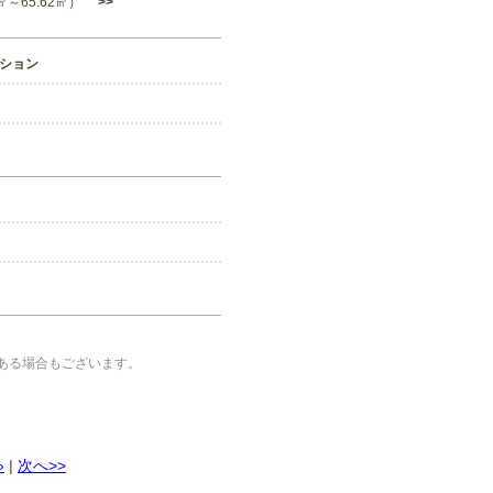
50㎡～65.62㎡）
>>
ション
ある場合もございます。
»
|
次へ>>