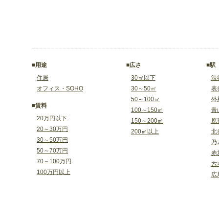
■用途
■広さ
■駅
住居
30㎡以下
渋
オフィス・SOHO
30～50㎡
表
50～100㎡
外
■賃料
100～150㎡
青
20万円以下
150～200㎡
原
20～30万円
200㎡以上
北
30～50万円
乃
50～70万円
赤
70～100万円
六
100万円以上
広