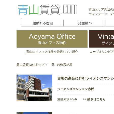
青山エリア周辺の
ヴィンテージ、デ
青山のオフィス物件を厳選してご紹介
コープオリンピア
青山賃貸.comトップ
＞ 「5」の検索結果
赤坂の高台に佇むライオンズマンシ
ライオンズマンション赤坂
港区赤坂7-5-6 >>
続きはこちら