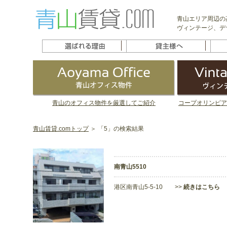
青山エリア周辺の
ヴィンテージ、デ
青山のオフィス物件を厳選してご紹介
コープオリンピア
青山賃貸.comトップ
＞ 「5」の検索結果
南青山5510
港区南青山5-5-10 >>
続きはこちら