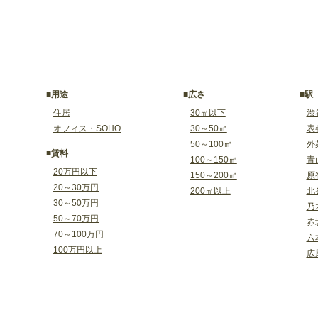
■用途
■広さ
■駅
住居
30㎡以下
渋
オフィス・SOHO
30～50㎡
表
50～100㎡
外
■賃料
100～150㎡
青
20万円以下
150～200㎡
原
20～30万円
200㎡以上
北
30～50万円
乃
50～70万円
赤
70～100万円
六
100万円以上
広